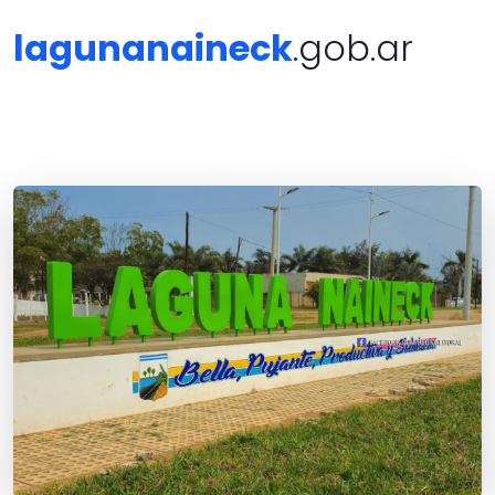
lagunanaineck
.gob.ar